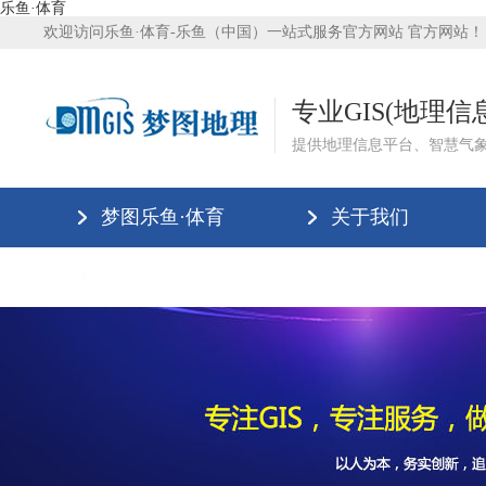
乐鱼·体育
欢迎访问乐鱼·体育-乐鱼（中国）一站式服务官方网站 官方网站！
专业GIS(地理
提供地理信息平台、智慧气
梦图乐鱼·体育
关于我们
乐鱼·体育-乐鱼（中国）一站式服务官方网站