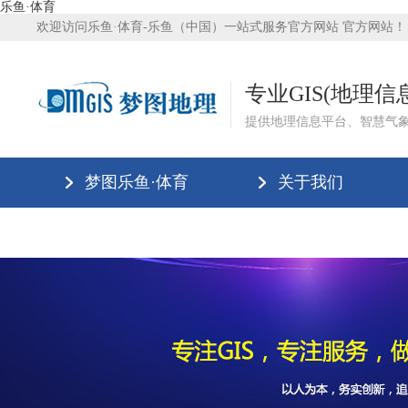
乐鱼·体育
欢迎访问乐鱼·体育-乐鱼（中国）一站式服务官方网站 官方网站！
专业GIS(地理
提供地理信息平台、智慧气
梦图乐鱼·体育
关于我们
乐鱼·体育-乐鱼（中国）一站式服务官方网站