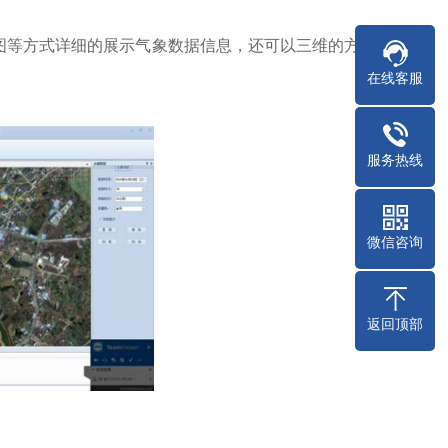
图等方式详细的展示气象数据信息，还可以三维的方式
在线客服
服务热线
微信咨询
返回顶部