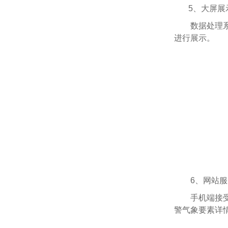
5、大屏展
数据处理
进行展示。
6、网站服
手机端接
警气象要素详