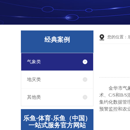
您的位置：
经典案例
气象类
地灾类
金华市气
术、C/S和
其他类
集约化数据管
预警监控和农
乐鱼·体育-乐鱼（中国）
一站式服务官方网站