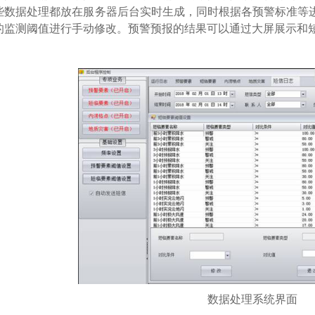
些数据处理都放在服务器后台实时生成，同时根据各预警标准等
的监测阈值进行手动修改。预警预报的结果可以通过大屏展示和
数据处理系统界面