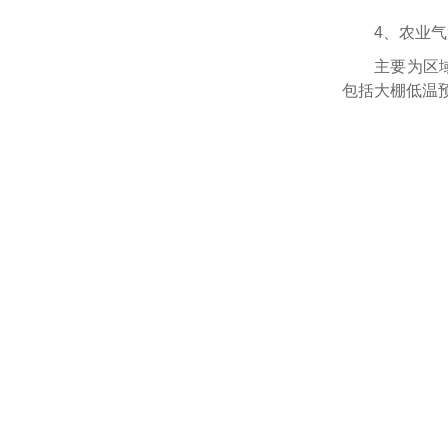
4、农业气
主要为区
包括大棚低温