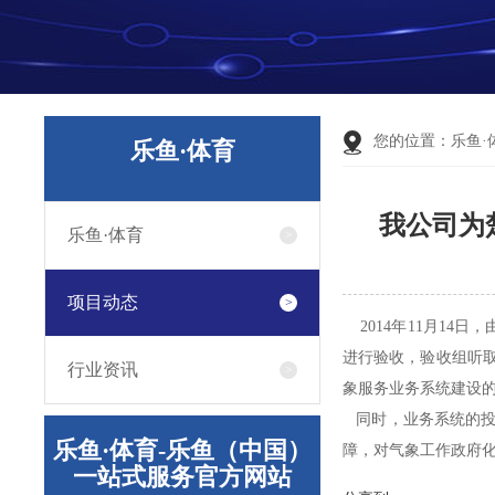
您的位置：
乐鱼·
乐鱼·体育
我公司为
乐鱼·体育
项目动态
2014年11月14
进行验收，验收组听
行业资讯
象服务业务系统建设
同时，业务系统的投
乐鱼·体育-乐鱼（中国）
障，对气象工作政府
一站式服务官方网站