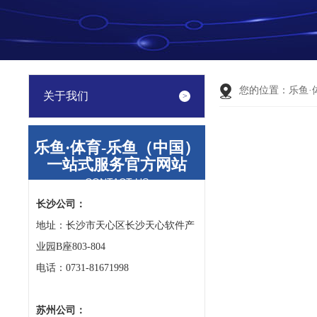
您的位置：
乐鱼·
关于我们
乐鱼·体育-乐鱼（中国）
一站式服务官方网站
CONTACT US
长沙公司：
地址：长沙市天心区长沙天心软件产
业园B座803-804
电话：0731-81671998
苏州公司：