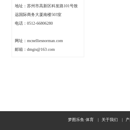
地址：苏州市高新区科发路101号致
远国际商务大厦南楼503室
电话：0512-66806280
网址：mcnelliesnorman.com
邮箱：dmgis@163.com
梦图乐鱼·体育
|
关于我们
|
产