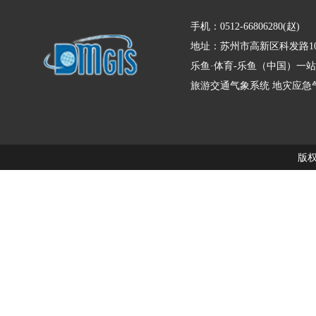
手机：0512-66806280(赵)
地址：苏州市高新区科发路10
乐鱼·体育-乐鱼（中国）一
旅游交通气象系统
地灾应急
版