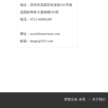
地址：苏州市高新区科发路101号致
远国际商务大厦南楼503室
电话：0512-66806280
网址：mcnelliesnorman.com
邮箱：dmgis@163.com
梦图乐鱼·体育
|
关于我们