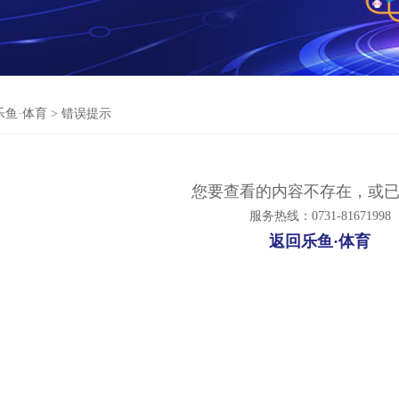
乐鱼·体育
> 错误提示
您要查看的内容不存在，或
服务热线：0731-81671998
返回乐鱼·体育