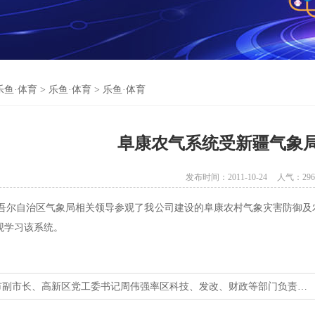
乐鱼·体育
>
乐鱼·体育
>
乐鱼·体育
阜康农气系统受新疆气象
发布时间：2011-10-24
人气：
296
尔自治区气象局相关领导参观了我公司建设的阜康农村气象灾害防御及
观学习该系统。
市副市长、高新区党工委书记周伟强率区科技、发改、财政等部门负责…