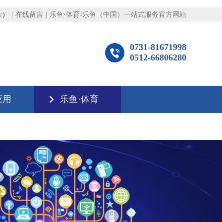
歌
）
|
在线留言
|
乐鱼·体育-乐鱼（中国）一站式服务官方网站
0731-81671998
0512-66806280
应用
乐鱼·体育