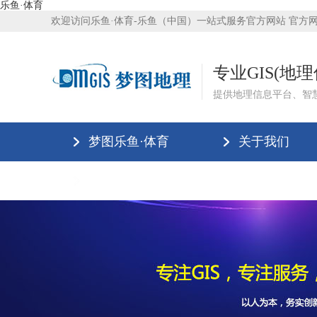
乐鱼·体育
欢迎访问乐鱼·体育-乐鱼（中国）一站式服务官方网站 官方
专业GIS(地
提供地理信息平台、智
梦图乐鱼·体育
关于我们
乐鱼·体育-乐鱼（中国）一站式服务官方