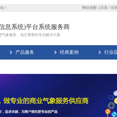
网站！
网站地图
（
百度
/
谷
理信息系统)平台系统服务商
慧气象服务、地灾预警的专业解决方案
产品服务
经典案例
行业
网站