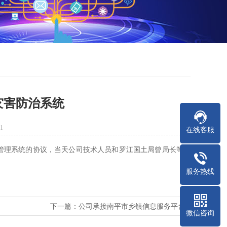
灾害防治系统
1
在线客服
管理系统的协议，当天公司技术人员和罗江国土局曾局长等人
服务热线
下一篇：
公司承接南平市乡镇信息服务平台
微信咨询