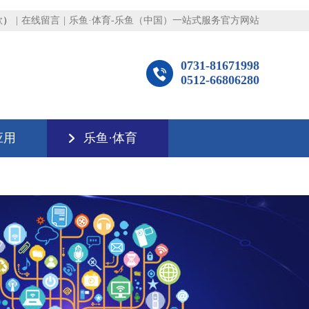
歌
）
|
在线留言
|
乐鱼·体育-乐鱼（中国）一站式服务官方网站
0731-81671998
0512-66806280
应用
乐鱼·体育