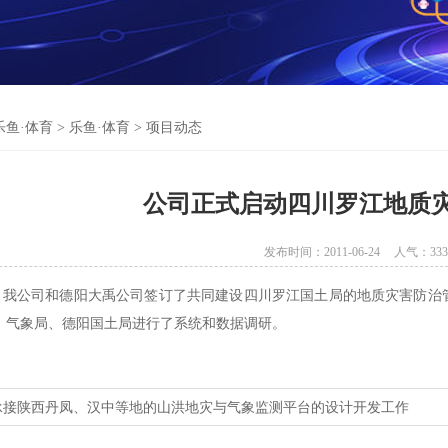
乐鱼·体育
>
乐鱼·体育
>
项目动态
公司正式启动四川罗江地质
发布时间：2011-06-24
人气：
333
，我公司和德阳大禹公司签订了共同建设四川罗江国土局的地质灾害防治
、气象局、德阳国土局进行了系统和数据调研。
承接陕西丹凤、汉中等地的山洪地灾与气象监测平台的设计开发工作